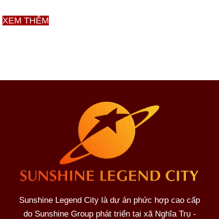
Phân
XEM THÊM
Khu
Legend
Sunshine
Legend
City
–
Chủ
đầu
tư
Sunshine
Group
Sunshine Legend City là dự án phức hợp cao cấp
do Sunshine Group phát triển tại xã Nghĩa Trụ -