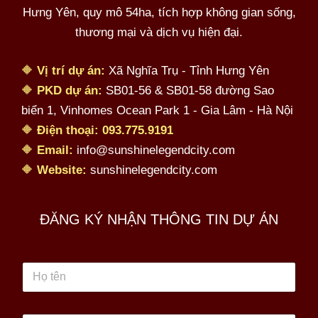
Hưng Yên, quy mô 54ha, tích hợp không gian sống,
thương mại và dịch vụ hiện đại.
🔶
Vị trí dự án:
Xã Nghĩa Trụ - Tỉnh Hưng Yên
🔶
PKD dự án:
SB01-56 & SB01-58 đường Sao
biển 1, Vinhomes Ocean Park 1 - Gia Lâm - Hà Nội
🔶
Điện thoại:
093.775.9191
🔶
Email:
info@sunshinelegendcity.com
🔶
Website:
sunshinelegendcity.com
ĐĂNG KÝ NHẬN THÔNG TIN DỰ ÁN
H
ọ
t
ê