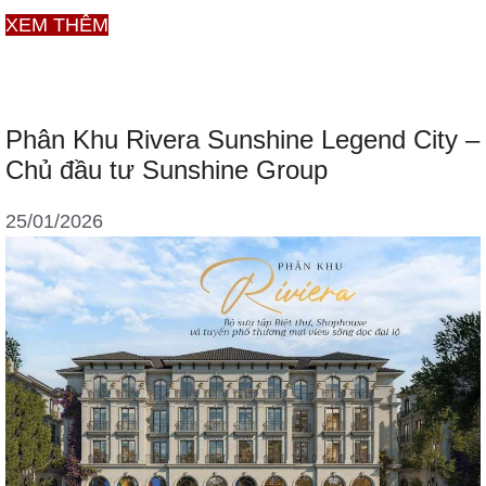
Phân
XEM THÊM
khu
Wonder
Island
Phân Khu Rivera Sunshine Legend City –
Sunshine
Chủ đầu tư Sunshine Group
Legend
City
25/01/2026
–
Chủ
đầu
tư
Sunshine
Group