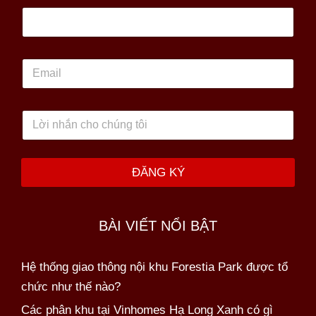
n
t
h
o
ạ
E
i
m
*
a
i
L
l
ờ
i
n
h
ĐĂNG KÝ
ắ
n
c
h
BÀI VIẾT NỔI BẬT
o
c
h
Hệ thống giao thông nội khu Forestia Park được tổ
ú
chức như thế nào?
n
g
Các phân khu tại Vinhomes Hạ Long Xanh có gì