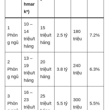
*
hmar
k*)
10 –
1
15
14
180
Phòn
triệu/t
2.5 tỷ
7.2%
triệu/t
triệu
g ngủ
háng
háng
13 –
2
20
19
240
Phòn
triệu/t
3.8 tỷ
6.3%
triệu/t
triệu
g ngủ
háng
háng
16 –
3
25
23
300
Phòn
triệu/t
5.5 tỷ
5.5%
triệu/t
triệu