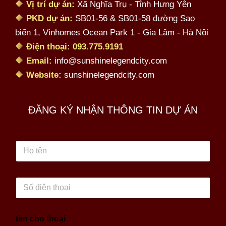
🔶
Vị trí dự án:
Xã Nghĩa Trụ - Tỉnh Hưng Yên
🔶
PKD dự án:
SB01-56 & SB01-58 đường Sao
biển 1, Vinhomes Ocean Park 1 - Gia Lâm - Hà Nội
🔶
Điện thoại:
093.775.9191
🔶
Email:
info@sunshinelegendcity.com
🔶
Website:
sunshinelegendcity.com
ĐĂNG KÝ NHẬN THÔNG TIN DỰ ÁN
H
ọ
t
ê
S
n
ố
đ
i
tên cho thoại
ệ