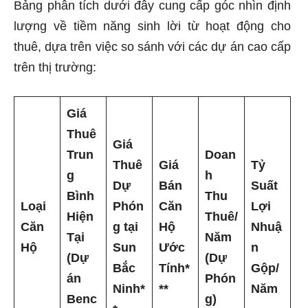
Bảng phân tích dưới đây cung cấp góc nhìn định
lượng về tiềm năng sinh lời từ hoạt động cho
thuê, dựa trên việc so sánh với các dự án cao cấp
trên thị trường:
Giá
Thuê
Giá
Trun
Doan
Thuê
Giá
Tỷ
g
h
Dự
Bán
Suất
Bình
Thu
Loại
Phón
Căn
Lợi
Hiện
Thuê/
Căn
g tại
Hộ
Nhuậ
Tại
Năm
Hộ
Sun
Ước
n
(Dự
(Dự
Bắc
Tính*
Gộp/
án
Phón
Ninh*
**
Năm
Benc
g)